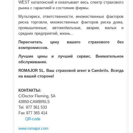
WEST
каталонский и
охватывает весь спектр
страхового
рынка
с гарантией
и состояние
фирмы.
Мультириск
, ответственности,
множественных факторов
риска
торговли,
множественных факторов риска
дома,
промышленные
, автомобильные,
аварии,
малых и
средних предприятий
, жизнь...
Пересчитать
цену
вашего страхового
без
компромиссов.
Лучшие цены
и лучший сервис
.
Внимательное
обслуживание.
ROMAJOR
SL.
Ваш
страховой агент
в Cambrils.
Всегда
на вашей стороне
!
КОНТАКТЫ:
C/Doctor Fleming, 5A
43850-CAMBRILS
Tel. 977 361 533
Fax 977 365 414
QR-code
www.romajor.com