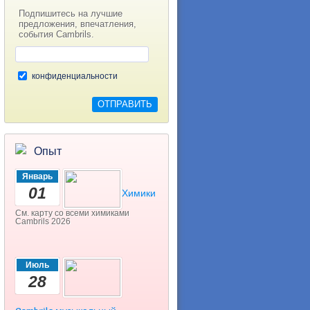
Подпишитесь на лучшие
предложения, впечатления,
события Cambrils.
конфиденциальности
Опыт
Январь
01
Химики
См. карту со всеми химиками
Cambrils 2026
Июль
28