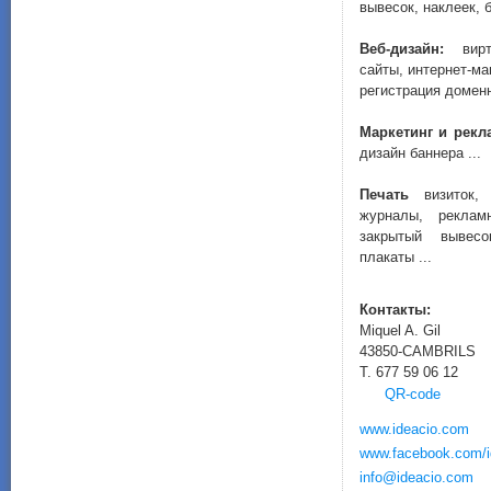
вывесок,
наклеек,
Веб-дизайн:
вир
сайты,
интернет-ма
регистрация домен
Маркетинг и рекл
дизайн баннера
...
Печать
визиток
, 
журналы
, реклам
закрытый
вывесо
плакаты
...
Контакты
:
Miquel A. Gil
43850-CAMBRILS
T. 677 59 06 12
QR-code
www.ideacio.com
www.facebook.com/i
info@ideacio.com