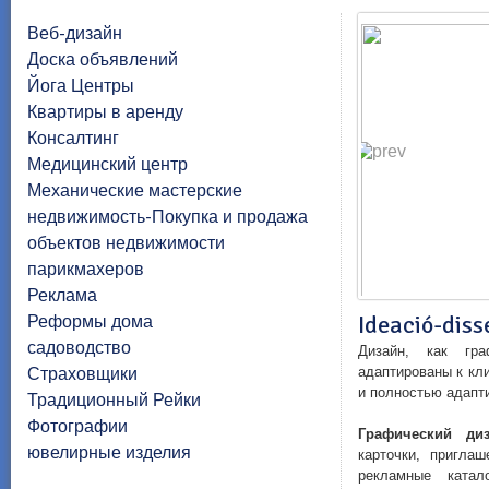
Веб-дизайн
Доска объявлений
Йога Центры
Квартиры в аренду
Консалтинг
Медицинский центр
Механические мастерские
недвижимость-Покупка и продажа
объектов недвижимости
парикмахеров
Реклама
Ideació-dis
Реформы дома
садоводство
Дизайн
, как
гра
Страховщики
адаптированы к
кли
и
полностью адапт
Традиционный Рейки
Фотографии
Графический диз
ювелирные изделия
карточки
, приглаш
рекламные
катал