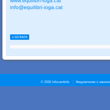
www.equilibri-ioga.cat
info@equilibri-ioga.cat
« GO BACK
© 2026 Infocambrils
Уведомление о законн